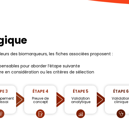
gique
eurs des biomarqueurs, les fiches associées proposent :
pensables pour aborder l’étape suivante
dre en considération ou les critères de sélection
PE 3
ÉTAPE 4
ÉTAPE 5
ÉTAPE 6
ppement
Preuve de
Validation
Validatio
essai
concept
analytique
clinique