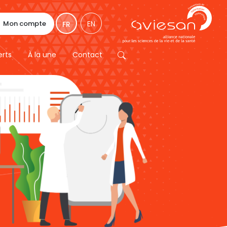
Mon compte
EN
FR
erts
À la une
Contact