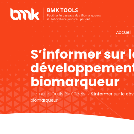
Accueil
S’informer sur l
développement
biomarqueur
Home
>
Outils BMK Tools
>
S’informer sur le d
biomarqueur