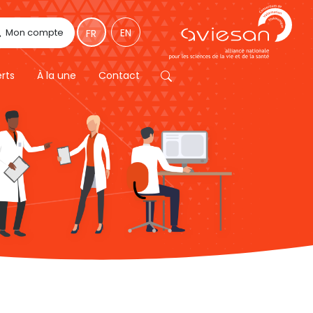
Mon compte
EN
FR
erts
À la une
Contact